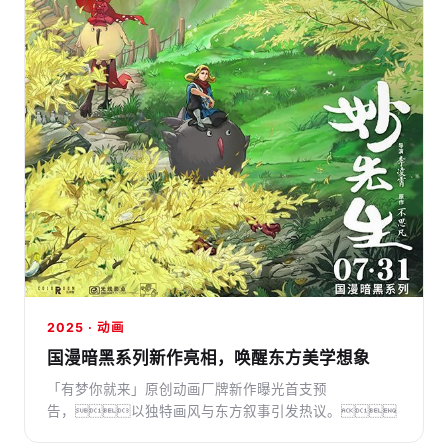
2025 · 动画
国漫暗黑系列新作亮相，唤醒东方美学想象
「有梦你就来」原创动画厂牌新作曝光首支预
告，以独特画风与东方叙事引发热议。