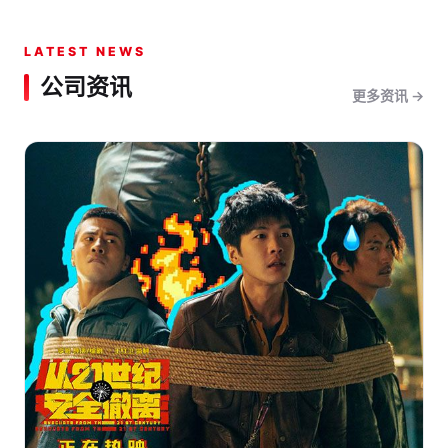
LATEST NEWS
公司资讯
更多资讯 →