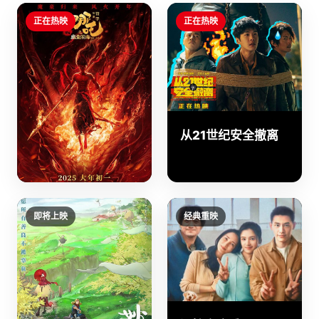
正在热映
正在热映
从21世纪安全撤离
哪吒之魔童闹海
即将上映
经典重映