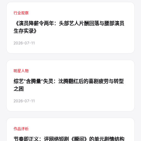
行业观察
《演员降薪令两年：头部艺人片酬回落与腰部演员
生存实录》
2026-07-11
明星人物
综艺“含腾量”失灵：沈腾翻红后的喜剧疲劳与转型
之困
2026-07-11
作品评析
节奏即正义：评网络短剧《瞬间》的单元剧情结构