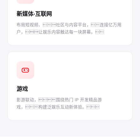
新媒体·互联网
布局短视频、社区与内容平台，连接亿万用
户，让娱乐内容触达每一块屏幕。
游戏
影游联动，围绕热门 IP 开发精品游
戏，构建泛娱乐互动新体验。