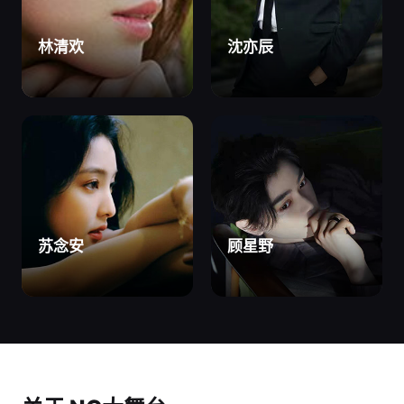
林清欢
沈亦辰
苏念安
顾星野