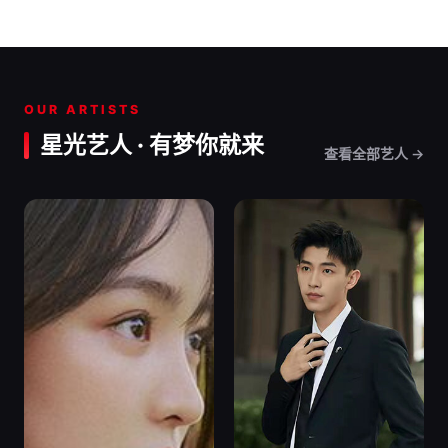
OUR ARTISTS
星光艺人 · 有梦你就来
查看全部艺人 →